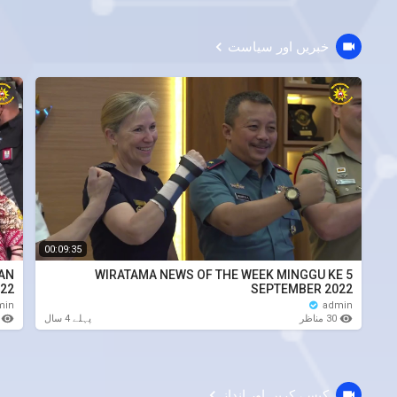
خبریں اور سیاست
00:09:35
LAN
WIRATAMA NEWS OF THE WEEK MINGGU KE 5
22
SEPTEMBER 2022
min
admin
30 مناظر
منا
پہلے 4 سال
کیسے کریں اور انداز