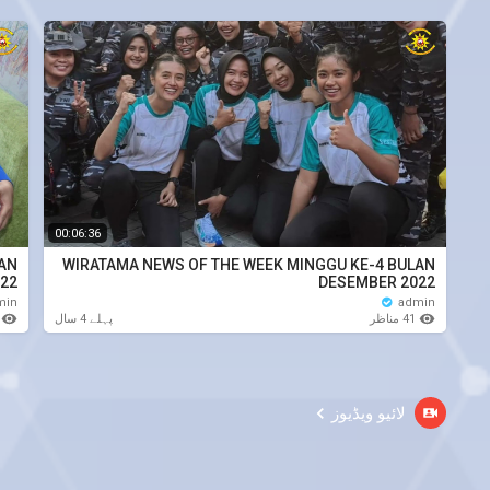
00:06:36
LAN
WIRATAMA NEWS OF THE WEEK MINGGU KE-4 BULAN
022
DESEMBER 2022
min
admin
41 مناظر
منا
پہلے 4 سال
لائیو ویڈیوز