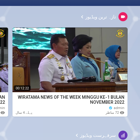
تازہ ترین ویڈیوز
00:12:22
LAN
WIRATAMA NEWS OF THE WEEK MINGGU KE-1 BULAN
22
NOVEMBER 2022
min
admin
72 مناظر
منا
پہلے 4 سال
سرفہرست ویڈیوز