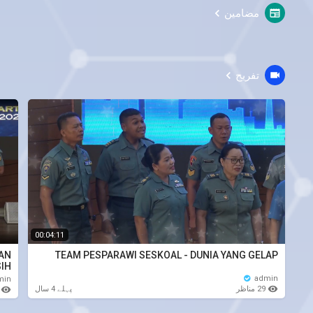
مضامین
تفریح
00:04:11
HAN
TEAM PESPARAWI SESKOAL - DUNIA YANG GELAP
IH
admin
min
29 مناظر
پہلے 4 سال
منا