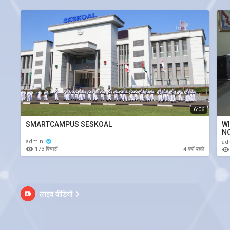
6:06
SMARTCAMPUS SESKOAL
WI
N
admin
ad
173 विचारों
4 वर्षों पहले
लाइव वीडियो