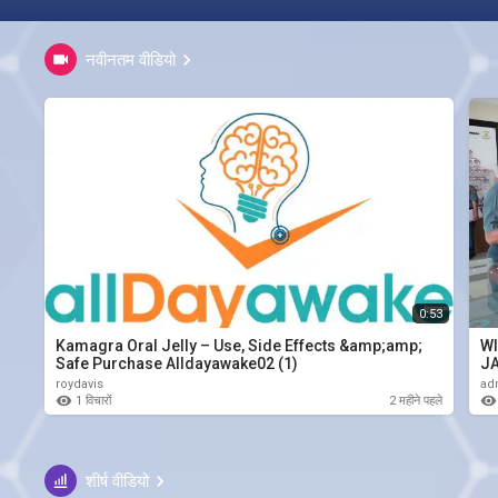
नवीनतम वीडियो
0:53
Kamagra Oral Jelly – Use, Side Effects &amp;amp;
WI
Safe Purchase Alldayawake02 (1)
JA
roydavis
ad
1 विचारों
2 महीने पहले
शीर्ष वीडियो