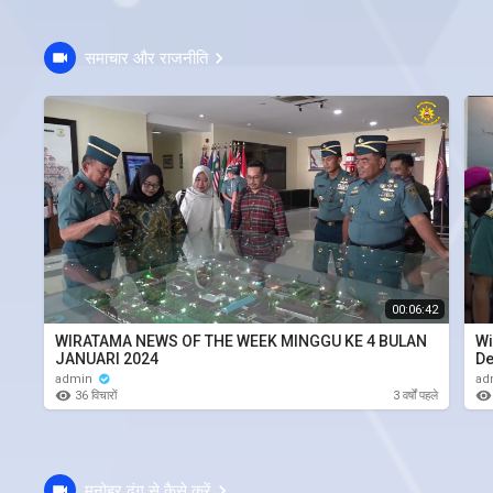
समाचार और राजनीति
00:06:42
WIRATAMA NEWS OF THE WEEK MINGGU KE 4 BULAN
Wi
JANUARI 2024
De
admin
ad
36 विचारों
3 वर्षों पहले
मनोहर ढंग से कैसे करें