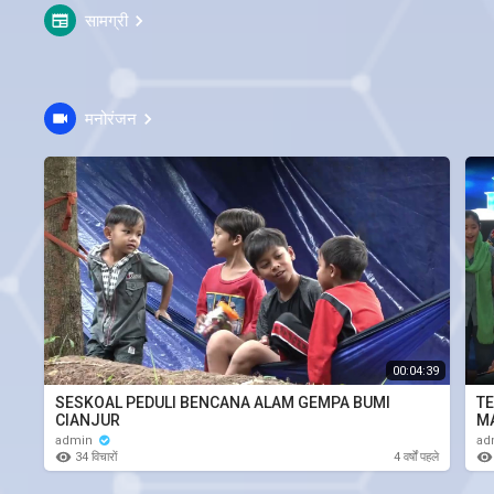
सामग्री
मनोरंजन
00:04:39
SESKOAL PEDULI BENCANA ALAM GEMPA BUMI
TE
CIANJUR
M
admin
ad
34 विचारों
4 वर्षों पहले