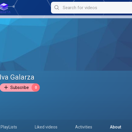
Iva Galarza
Subscribe
0
PlayLists
Liked videos
Activities
About