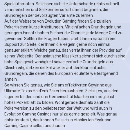
Spielautomaten. So lassen sich die Unterschiede relativ schnell
verinnerlichen und Sie können sofort damit beginnen, die
Grundregeln der bevorzugten Variante zu lernen.
Auf der Webseite von Evolution Gaming finden Sie zu allen
Pokertischen kurze Anleitungen. Mit einfachen Grundregeln und
geringem Einsatz haben Sie hier die Chance, jede Menge Geld zu
gewinnen. Sollten Sie Fragen haben, steht Ihnen natürlich ein
Support zur Seite, der Ihnen die Regeln gerne noch einmal
genauer erklärt. Welche genau, das verrät Ihnen der Provider auf
seiner Webseite. Der asiatische Klassiker zeichnet sich durch seine
hohe Spielgeschwindigkeit sowie einfache Grundregeln aus.
Gleichzeitig setzen die Entwickler auf denkbar einfache
Grundregeln, die denen des European Roulette weitestgehend
ähneln.
So wissen Sie genau, wie Sie am effektivsten Gewinne aus
Ultimate Texas Hold'em Poker herausholen. Ziel ist es, aus den
eigenen beiden und drei Gemeinschaftskarten ein möglichst
hohes Pokerblatt zu bilden. Wohl gerade deshalb zählt die
Pokerversion zu den beliebtesten der Welt und wird auch in
Evolution Gaming Casinos nur allzu gerne gespielt. Was genau
dahintersteckt, das können Sie sich in etablierten Evolution
Gaming Casino selbst anschauen.