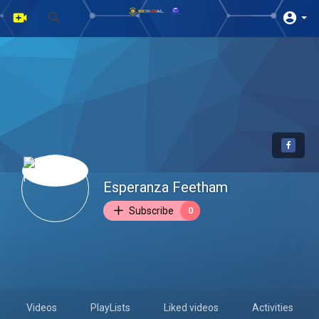
Esperanza Feetham
Subscribe
0
Videos
PlayLists
Liked videos
Activities